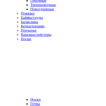
Гоночные
Тренировочные
Повседневные
Повязки
Баффы/снуды
Балаклавы
Кепки/панамы
Перчатки
Варежки/лобстеры
Носки
Носки
Гетры