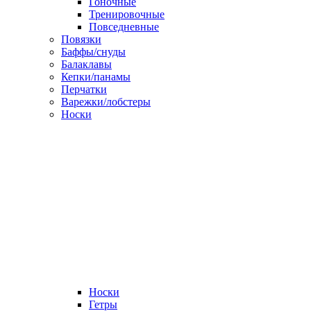
Гоночные
Тренировочные
Повседневные
Повязки
Баффы/снуды
Балаклавы
Кепки/панамы
Перчатки
Варежки/лобстеры
Носки
Носки
Гетры