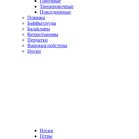
Гоночные
Тренировочные
Повседневные
Повязки
Баффы/снуды
Балаклавы
Кепки/панамы
Перчатки
Варежки/лобстеры
Носки
Носки
Гетры