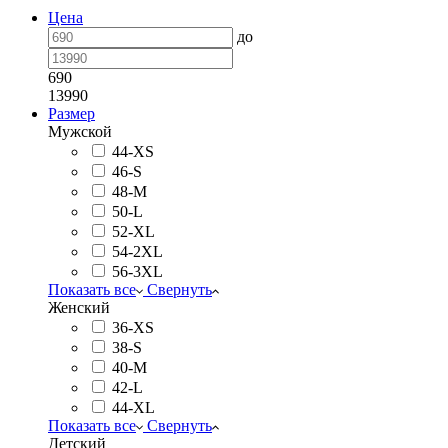
Цена
до
690
13990
Размер
Мужской
44-XS
46-S
48-M
50-L
52-XL
54-2XL
56-3XL
Показать все
Свернуть
Женский
36-XS
38-S
40-M
42-L
44-XL
Показать все
Свернуть
Детский