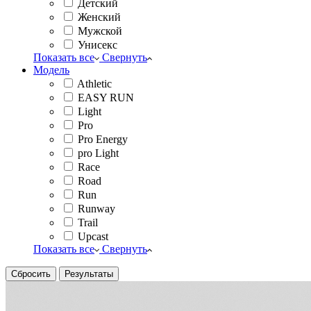
Детский
Женский
Мужской
Унисекс
Показать все
Свернуть
Модель
Athletic
EASY RUN
Light
Pro
Pro Energy
pro Light
Race
Road
Run
Runway
Trail
Upcast
Показать все
Свернуть
Сбросить
Результаты