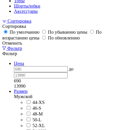
Топы
Шорты/юбки
Аксессуары
Сортировка
Сортировка
По умолчанию
По убыванию цены
По
возрастанию цены
По обновлению
Отменить
Фильтр
Фильтр
Цена
до
690
13990
Размер
Мужской
44-XS
46-S
48-M
50-L
52-XL