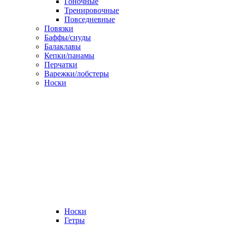
Гоночные
Тренировочные
Повседневные
Повязки
Баффы/снуды
Балаклавы
Кепки/панамы
Перчатки
Варежки/лобстеры
Носки
Носки
Гетры