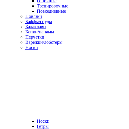
Гоночные
Тренировочные
Повседневные
Повязки
Баффы/снуды
Балаклавы
Кепки/панамы
Перчатки
Варежки/лобстеры
Носки
Носки
Гетры