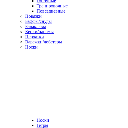
Гоночные
Тренировочные
Повседневные
Повязки
Баффы/снуды
Балаклавы
Кепки/панамы
Перчатки
Варежки/лобстеры
Носки
Носки
Гетры