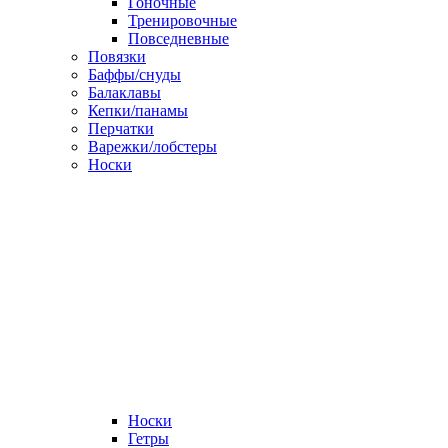
Гоночные
Тренировочные
Повседневные
Повязки
Баффы/снуды
Балаклавы
Кепки/панамы
Перчатки
Варежки/лобстеры
Носки
Носки
Гетры