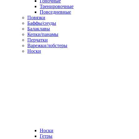
Гоночные
Тренировочные
Повседневные
Повязки
Баффы/снуды
Балаклавы
Кепки/панамы
Перчатки
Варежки/лобстеры
Носки
Носки
Гетры