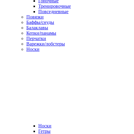
Гоночные
Тренировочные
Повседневные
Повязки
Баффы/снуды
Балаклавы
Кепки/панамы
Перчатки
Варежки/лобстеры
Носки
Носки
Гетры