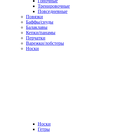
Гоночные
Тренировочные
Повседневные
Повязки
Баффы/снуды
Балаклавы
Кепки/панамы
Перчатки
Варежки/лобстеры
Носки
Носки
Гетры