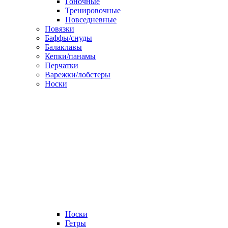
Гоночные
Тренировочные
Повседневные
Повязки
Баффы/снуды
Балаклавы
Кепки/панамы
Перчатки
Варежки/лобстеры
Носки
Носки
Гетры