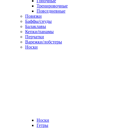
Гоночные
Тренировочные
Повседневные
Повязки
Баффы/снуды
Балаклавы
Кепки/панамы
Перчатки
Варежки/лобстеры
Носки
Носки
Гетры