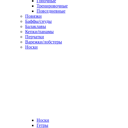
Гоночные
Тренировочные
Повседневные
Повязки
Баффы/снуды
Балаклавы
Кепки/панамы
Перчатки
Варежки/лобстеры
Носки
Носки
Гетры