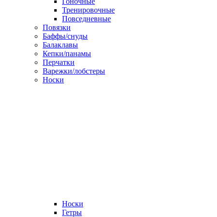
Гоночные
Тренировочные
Повседневные
Повязки
Баффы/снуды
Балаклавы
Кепки/панамы
Перчатки
Варежки/лобстеры
Носки
Носки
Гетры