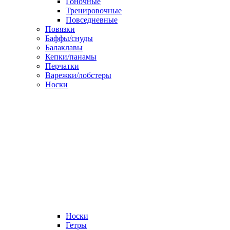
Гоночные
Тренировочные
Повседневные
Повязки
Баффы/снуды
Балаклавы
Кепки/панамы
Перчатки
Варежки/лобстеры
Носки
Носки
Гетры