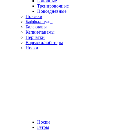
Гоночные
Тренировочные
Повседневные
Повязки
Баффы/снуды
Балаклавы
Кепки/панамы
Перчатки
Варежки/лобстеры
Носки
Носки
Гетры