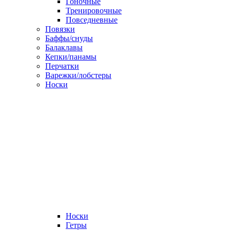
Гоночные
Тренировочные
Повседневные
Повязки
Баффы/снуды
Балаклавы
Кепки/панамы
Перчатки
Варежки/лобстеры
Носки
Носки
Гетры