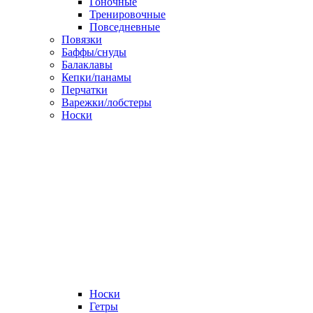
Гоночные
Тренировочные
Повседневные
Повязки
Баффы/снуды
Балаклавы
Кепки/панамы
Перчатки
Варежки/лобстеры
Носки
Носки
Гетры