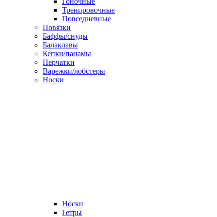
Гоночные
Тренировочные
Повседневные
Повязки
Баффы/снуды
Балаклавы
Кепки/панамы
Перчатки
Варежки/лобстеры
Носки
Носки
Гетры