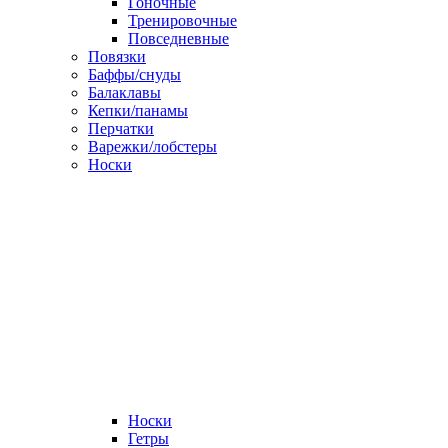
Гоночные
Тренировочные
Повседневные
Повязки
Баффы/снуды
Балаклавы
Кепки/панамы
Перчатки
Варежки/лобстеры
Носки
Носки
Гетры