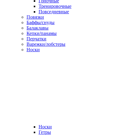
Гоночные
Тренировочные
Повседневные
Повязки
Баффы/снуды
Балаклавы
Кепки/панамы
Перчатки
Варежки/лобстеры
Носки
Носки
Гетры