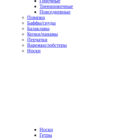
Гоночные
Тренировочные
Повседневные
Повязки
Баффы/снуды
Балаклавы
Кепки/панамы
Перчатки
Варежки/лобстеры
Носки
Носки
Гетры