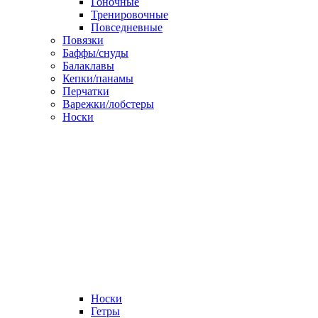
Гоночные
Тренировочные
Повседневные
Повязки
Баффы/снуды
Балаклавы
Кепки/панамы
Перчатки
Варежки/лобстеры
Носки
Носки
Гетры