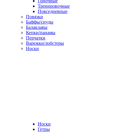
Гоночные
Тренировочные
Повседневные
Повязки
Баффы/снуды
Балаклавы
Кепки/панамы
Перчатки
Варежки/лобстеры
Носки
Носки
Гетры