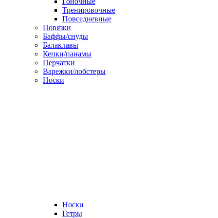
Гоночные
Тренировочные
Повседневные
Повязки
Баффы/снуды
Балаклавы
Кепки/панамы
Перчатки
Варежки/лобстеры
Носки
Носки
Гетры