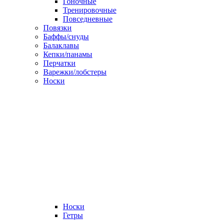
Гоночные
Тренировочные
Повседневные
Повязки
Баффы/снуды
Балаклавы
Кепки/панамы
Перчатки
Варежки/лобстеры
Носки
Носки
Гетры