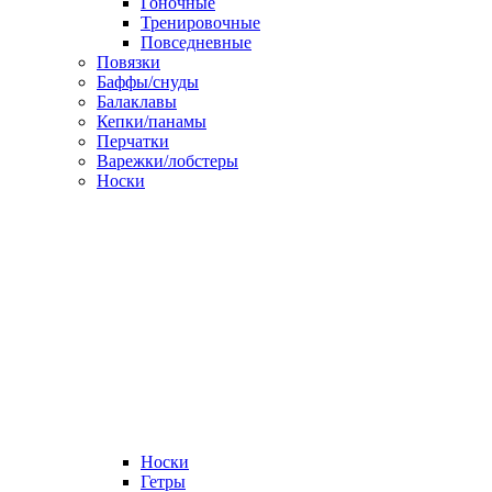
Гоночные
Тренировочные
Повседневные
Повязки
Баффы/снуды
Балаклавы
Кепки/панамы
Перчатки
Варежки/лобстеры
Носки
Носки
Гетры