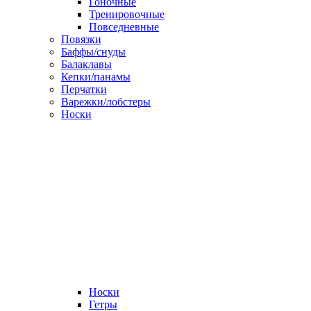
Гоночные
Тренировочные
Повседневные
Повязки
Баффы/снуды
Балаклавы
Кепки/панамы
Перчатки
Варежки/лобстеры
Носки
Носки
Гетры