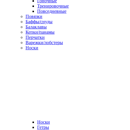
Гоночные
Тренировочные
Повседневные
Повязки
Баффы/снуды
Балаклавы
Кепки/панамы
Перчатки
Варежки/лобстеры
Носки
Носки
Гетры