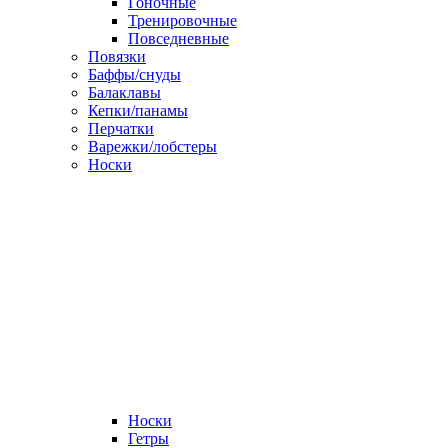
Гоночные
Тренировочные
Повседневные
Повязки
Баффы/снуды
Балаклавы
Кепки/панамы
Перчатки
Варежки/лобстеры
Носки
Носки
Гетры